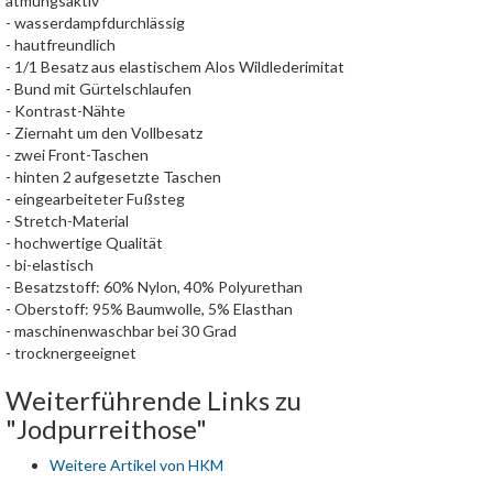
atmungsaktiv
- wasserdampfdurchlässig
- hautfreundlich
- 1/1 Besatz aus elastischem Alos Wildlederimitat
- Bund mit Gürtelschlaufen
- Kontrast-Nähte
- Ziernaht um den Vollbesatz
- zwei Front-Taschen
- hinten 2 aufgesetzte Taschen
- eingearbeiteter Fußsteg
- Stretch-Material
- hochwertige Qualität
- bi-elastisch
- Besatzstoff: 60% Nylon, 40% Polyurethan
- Oberstoff: 95% Baumwolle, 5% Elasthan
- maschinenwaschbar bei 30 Grad
- trocknergeeignet
Weiterführende Links zu
"Jodpurreithose"
Weitere Artikel von HKM