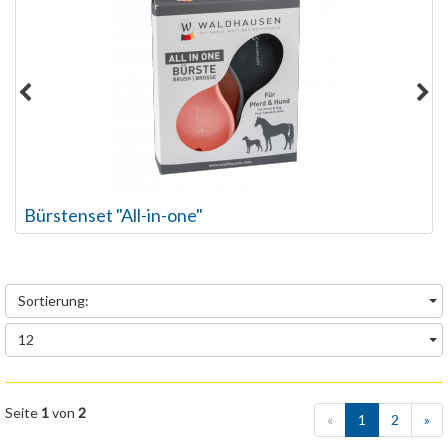
Stiefeltasche Milano
Sortierung:
12
Seite
1
von
2
«
1
2
»