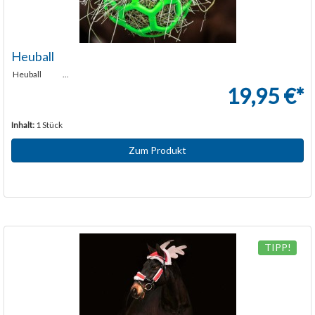
Heuball
Heuball ...
19,95 €*
Inhalt:
1 Stück
Zum Produkt
TIPP!