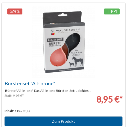
%%%
TIPP!
Bürstenset "All-in-one"
Bürste "All-in-one" Das All-in-one Bürsten-Set: Leichtes...
Statt: 9,95 €*
8,95 €*
Inhalt:
1 Paket(e)
Zum Produkt