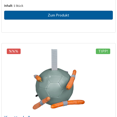
Inhalt:
1 Stück
Zum Produkt
%%%
TIPP!