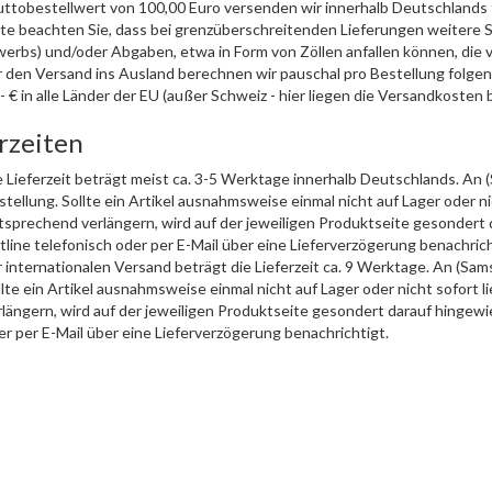
uttobestellwert von 100,00 Euro versenden wir innerhalb Deutschlands f
tte beachten Sie, dass bei grenzüberschreitenden Lieferungen weitere S
werbs) und/oder Abgaben, etwa in Form von Zöllen anfallen können, die v
r den Versand ins Ausland berechnen wir pauschal pro Bestellung folg
- € in alle Länder der EU (außer Schweiz - hier liegen die Versandkosten 
rzeiten
e Lieferzeit beträgt meist ca. 3-5 Werktage innerhalb Deutschlands. An 
tellung. Sollte ein Artikel ausnahmsweise einmal nicht auf Lager oder nich
tsprechend verlängern, wird auf der jeweiligen Produktseite gesondert 
tline telefonisch oder per E-Mail über eine Lieferverzögerung benachrich
r internationalen Versand beträgt die Lieferzeit ca. 9 Werktage. An (Sam
lte ein Artikel ausnahmsweise einmal nicht auf Lager oder nicht sofort l
rlängern, wird auf der jeweiligen Produktseite gesondert darauf hingewi
er per E-Mail über eine Lieferverzögerung benachrichtigt.