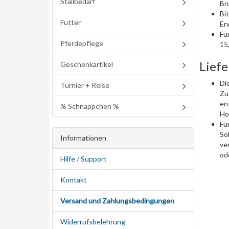
Stallbedarf
Br
Bi
Futter
Er
Fü
Pferdepflege
15,
Liefe
Geschenkartikel
Di
Turnier + Reise
Zus
en
% Schnäppchen %
Ho
Fü
Sol
Informationen
ve
od
Hilfe / Support
Kontakt
Versand und Zahlungsbedingungen
Widerrufsbelehrung