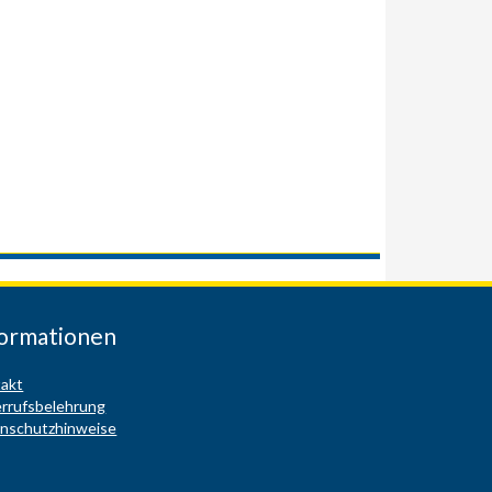
formationen
akt
rrufsbelehrung
nschutzhinweise