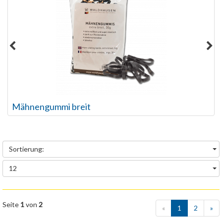
Mähnengummi in Spenderbox
Sortierung:
12
Seite
1
von
2
«
1
2
»