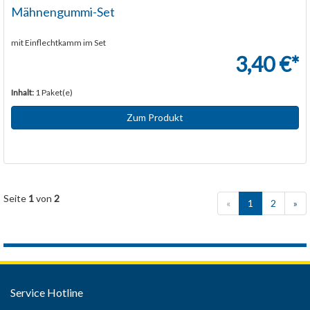
Mähnengummi-Set
mit Einflechtkamm im Set
3,40 €*
Inhalt:
1 Paket(e)
Zum Produkt
Seite
1
von
2
«
1
2
»
Service Hotline