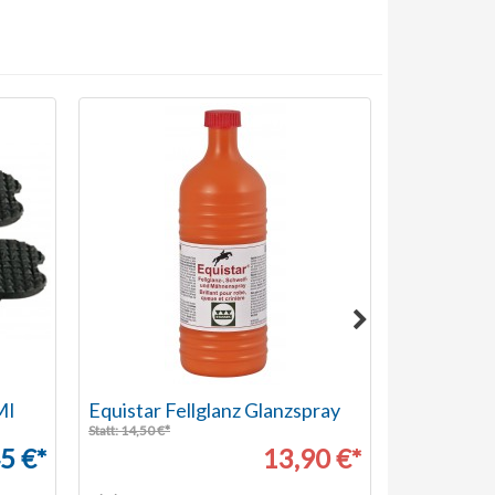
MI
Equistar Fellglanz Glanzspray
Fliegenau
Statt: 14,50 €*
Statt: 49,80 €*
5 €*
13,90 €*