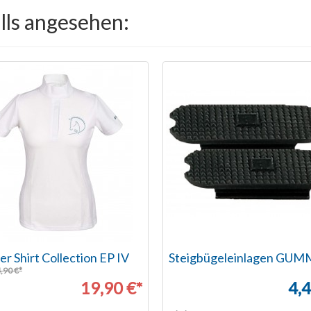
lls angesehen:
er Shirt Collection EP IV
Steigbügeleinlagen GUM
4,90 €*
19,90 €*
4,4