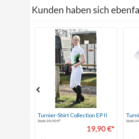
Kunden haben sich ebenfa
 Moskito
Turnier-Shirt Collection EP II
Turni
Statt: 39,90 €*
Statt: 3
29,50 €*
19,90 €*