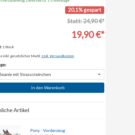
t versandfertig, Lieferzeit ca. 1-3 Werktage
20,1% gespart
Statt: 24,90 €*
19,90 €*
t:
1 Stück
e inkl. gesetzlicher MwSt.
zzgl. Versandkosten
ge:
Beanie mit Strasssteinchen
In den Warenkorb
liche Artikel
Pony - Vorderzeug