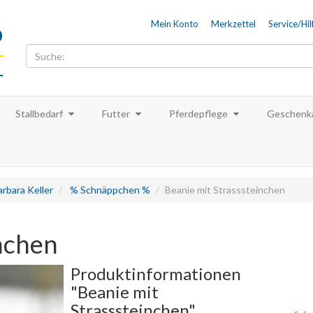
Mein Konto
Merkzettel
Service/Hil
Stallbedarf
Futter
Pferdepflege
Geschenka
rbara Keller
% Schnäppchen %
Beanie mit Strasssteinchen
inchen
Produktinformationen
"Beanie mit
Strasssteinchen"