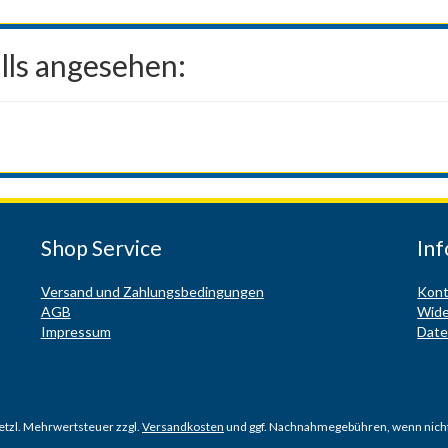
lls angesehen:
Shop Service
In
Versand und Zahlungsbedingungen
Kont
AGB
Wide
Impressum
Date
esetzl. Mehrwertsteuer zzgl.
Versandkosten
und ggf. Nachnahmegebühren, wenn nicht