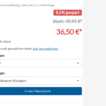
t versandfertig, Lieferzeit ca. 1-3 Werktage
8,6% gespart
Statt: 39,95 €*
36,50 €*
t:
1 Stück
e inkl. gesetzlicher MwSt.
zzgl. Versandkosten
gen
0
ge:
Neopren Kurzgurt
In den Warenkorb