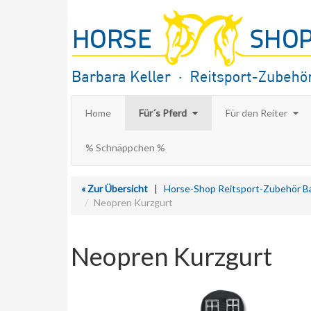
Home
Für´s Pferd
Für den Reiter
% Schnäppchen %
« Zur Übersicht
|
Horse-Shop Reitsport-Zubehör Ba
Neopren Kurzgurt
Neopren Kurzgurt