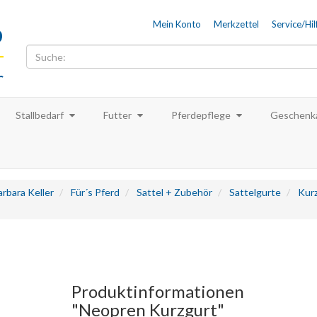
Mein Konto
Merkzettel
Service/Hil
Stallbedarf
Futter
Pferdepflege
Geschenka
rbara Keller
Für´s Pferd
Sattel + Zubehör
Sattelgurte
Kur
Produktinformationen
"Neopren Kurzgurt"