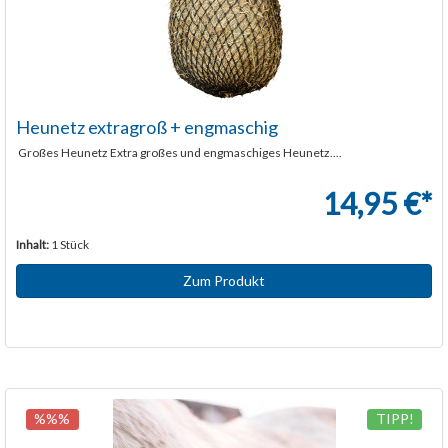
Heunetz extragroß + engmaschig
Großes Heunetz Extra großes und engmaschiges Heunetz....
14,95 €*
Inhalt:
1 Stück
Zum Produkt
%%%
TIPP!