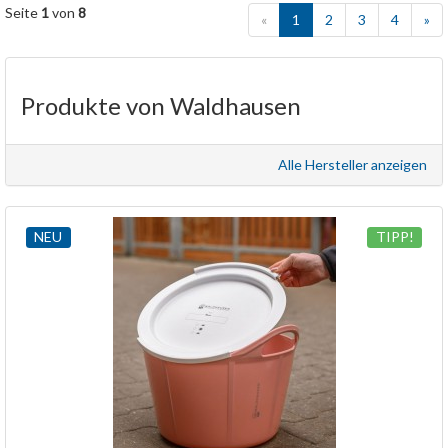
Seite
1
von
8
«
1
2
3
4
»
Produkte von Waldhausen
Alle Hersteller anzeigen
NEU
TIPP!