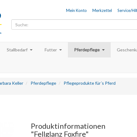
Mein Konto
Merkzettel
Service/Hil
Stallbedarf
Futter
Pferdepflege
Geschenka
rbara Keller
Pferdepflege
Pflegeprodukte für´s Pferd
Produktinformationen
"Fellglanz Foxfire"