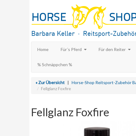
Home
Für´s Pferd
Für den Reiter
% Schnäppchen %
« Zur Übersicht
|
Horse-Shop Reitsport-Zubehör Ba
Fellglanz Foxfire
Fellglanz Foxfire