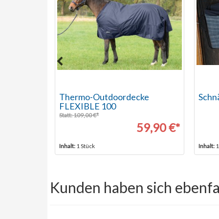
00
Thermo-Outdoordecke
Schn
FLEXIBLE 100
Statt: 109,00 €*
42,90 €*
59,90 €*
Inhalt:
1 Stück
Inhalt:
1
Kunden haben sich ebenfa