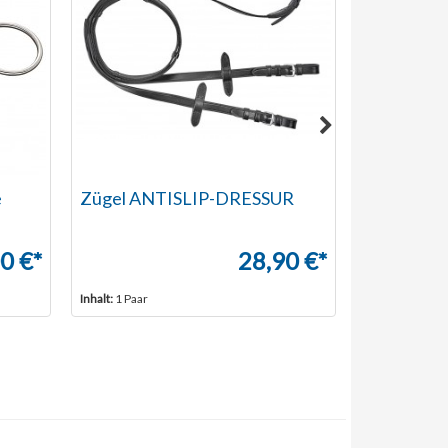
e
Zügel ANTISLIP-DRESSUR
Halsteil 
Statt: 64,90 €*
0 €*
28,90 €*
Inhalt:
1 Paar
Inhalt:
1 Stück