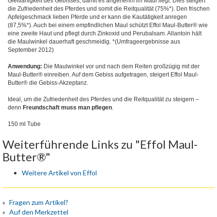
Gleitfähigkeit des Gebisses, damit es angenehm im Maul liegt. Dies steigert
die Zufriedenheit des Pferdes und somit die Reitqualität (75%*). Den frischen
Apfelgeschmack lieben Pferde und er kann die Kautätigkeit anregen
(87,5%*). Auch bei einem empfindlichen Maul schützt Effol Maul-Butter® wie
eine zweite Haut und pflegt durch Zinkoxid und Perubalsam. Allantoin hält
die Maulwinkel dauerhaft geschmeidig. *(Umfrageergebnisse aus
September 2012)
Anwendung:
Die Maulwinkel vor und nach dem Reiten großzügig mit der
Maul-Butter® einreiben. Auf dem Gebiss aufgetragen, steigert Effol Maul-
Butter® die Gebiss-Akzeptanz.
Ideal, um die Zufriedenheit des Pferdes und die Reitqualität zu steigern –
denn
Freundschaft muss man pflegen
.
150 ml Tube
Weiterführende Links zu "Effol Maul-
Butter®"
Weitere Artikel von Effol
Fragen zum Artikel?
Auf den Merkzettel